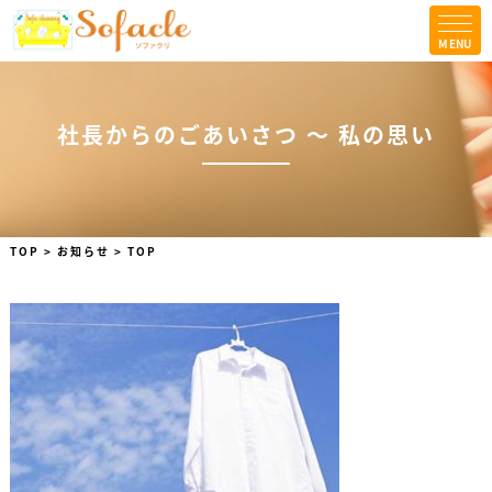
MENU
TOPICS
コラム
社長からのごあいさつ ～ 私の思い
会社案内
法人の方はこちら
お問合せ
TOP
>
お知らせ
>
TOP