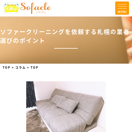
MENU
TOPICS
コラム
ソファークリーニングを依頼する札幌の業者
選びのポイント
会社案内
法人の方はこちら
お問合せ
TOP
>
コラム
>
TOP