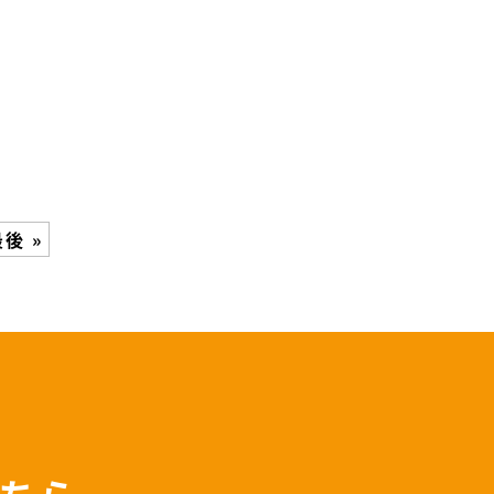
す
後 »