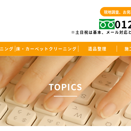
現地調査、お見
01
※土日祝は基本、メール対応
ニング
床・カーペットクリーニング
遺品整理
施
TOPICS