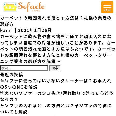
MENU
TOPICS
カーペットの頑固汚れを落とす方法は？札幌の業者の
コラム
選び方
kanri
|
2021年1月26日
会社案内
カーペットに飲み物や食べ物をこぼすと頑固汚れにな
ってしまい自宅での対処が難しいことがあります。カー
法人の方はこちら
ペットの頑固汚れを落とす方法はふたつです。カーペッ
トの頑固汚れを落とす方法と札幌のカーペットクリー
お問合せ
ニング業者の選び方を解説
…
検索:
最近の投稿
革ソファに使ってはいけないクリーナーは？お手入れ
の5つのNGを解説
洗えないソファーのシミ抜き/汚れ取りで洗ったらどう
なるの？
革ソファの汚れ落としの方法とは？革ソファの特徴に
ついても解説