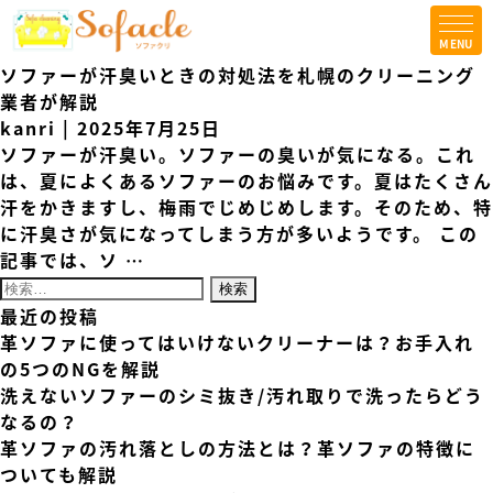
MENU
TOPICS
ソファーが汗臭いときの対処法を札幌のクリーニング
コラム
業者が解説
kanri
|
2025年7月25日
会社案内
ソファーが汗臭い。ソファーの臭いが気になる。これ
は、夏によくあるソファーのお悩みです。夏はたくさん
法人の方はこちら
汗をかきますし、梅雨でじめじめします。そのため、特
に汗臭さが気になってしまう方が多いようです。 この
お問合せ
記事では、ソ
…
検索:
最近の投稿
革ソファに使ってはいけないクリーナーは？お手入れ
の5つのNGを解説
洗えないソファーのシミ抜き/汚れ取りで洗ったらどう
なるの？
革ソファの汚れ落としの方法とは？革ソファの特徴に
ついても解説