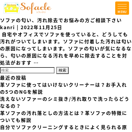
MENU
TOPICS
ソファの匂い、汚れ除去でお悩みの方ご相談下さい
コラム
kanri
|
2022年11月25日
自宅やオフィスでソファを使っていると、どうしても
会社案内
汚れがついてしまいます。ソファに付着した汚れは匂い
の原因になってしまいます。ソファの匂いが気になるな
法人の方はこちら
ら、匂いの原因になる汚れを早めに除去することを対
処法がおすす
…
お問合せ
検索:
最近の投稿
革ソファに使ってはいけないクリーナーは？お手入れ
の5つのNGを解説
洗えないソファーのシミ抜き/汚れ取りで洗ったらどう
なるの？
革ソファの汚れ落としの方法とは？革ソファの特徴に
ついても解説
自分でソファクリーニングするときによく見られる原